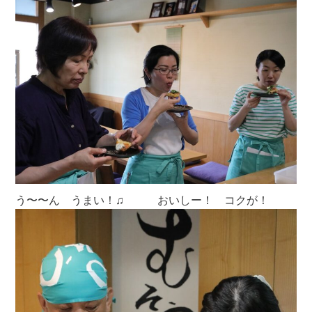
う〜〜ん うまい！♫ おいしー！ コクが！