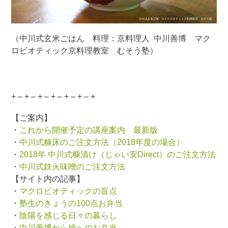
（中川式玄米ごはん 料理：京料理人 中川善博 マク
ロビオティック京料理教室 むそう塾）
+ – + – + – + – + – + – +
【ご案内】
・
これから開催予定の講座案内 最新版
・
中川式糠床のご注文方法（2018年度の場合）
・
2018年 中川式糠漬け（じゃい安Direct）のご注文方法
・
中川式鉄火味噌のご注文方法
【サイト内の記事】
・
マクロビオティックの盲点
・
塾生のきょうの100点お弁当
・
陰陽を感じる日々の暮らし
・
中川善博から娘へのお弁当