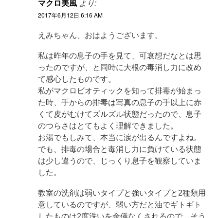
マクロ美風
より:
2017年6月12日 6:16 AM
えみちゃん、おはようございます。
私は昨年の息子の手を見て、可哀想だなとは思
ったのですが、と同時に大根の毒消し力に改め
て感心したものです。
私がマクロビオティックを知って排毒が始まっ
た時、手からの排毒は写真の息子の手以上に赤
くて皮がむけてズルズル状態だったので、息子
のつらさはとてもよく理解できました。
お湯でもしみて、本当に涙が出るんですよね。
でも、排毒の場合と毒消し力に負けている状態
は少し違うので、じっくり息子を観察していま
した。
教室の洗剤は弱いタイプと強いタイプと2種類用
意しているのですが、弱い方だと油でギトギト
したものは2度洗いを余儀なくされるので、そう