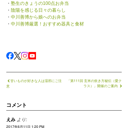
・
塾生のきょうの100点お弁当
・
陰陽を感じる日々の暮らし
・
中川善博から娘へのお弁当
・
中川善博厳選！おすすめ器具と食材
甘いものが好きな人は湿邪にご注
「第111回 玄米の炊き方秘伝（愛ク
ラス）」開催のご案内
意
コメント
えみ
より:
2017年6月11日 1:20 PM