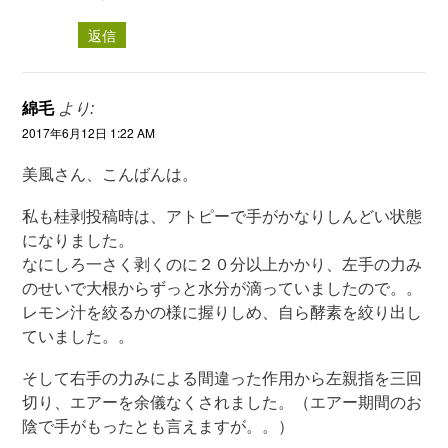
返信
綿毛
より:
2017年6月12日 1:22 AM
美風さん、こんばんは。
私も桂剥投稿時は、アトピーで手がかなりしんどい状態
になりました。
なにしろ一さく剥くのに２０分以上かかり、左手の力み
のせいで大根からずっと水分が滴っていましたので。。
レモン汁を絞るかの様に握りしめ、自ら酵素を絞り出し
ていました。。
そして右手の力みによる間違った作用から左親指を三回
切り、エアーを余儀なくされました。（エアー期間のお
陰で手がもったとも言えますが。。）