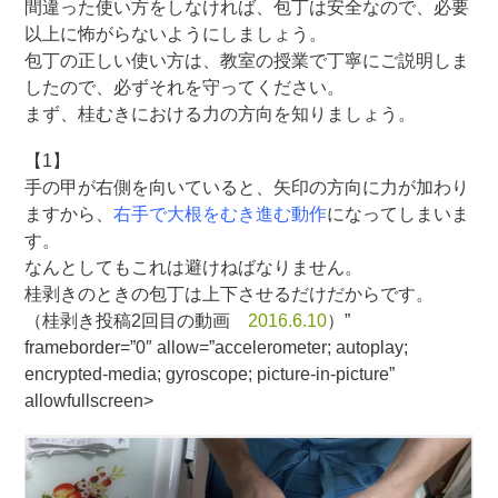
間違った使い方をしなければ、包丁は安全なので、必要
以上に怖がらないようにしましょう。
包丁の正しい使い方は、教室の授業で丁寧にご説明しま
したので、必ずそれを守ってください。
まず、桂むきにおける力の方向を知りましょう。
【1】
手の甲が右側を向いていると、矢印の方向に力が加わり
ますから、
右手で大根をむき進む動作
になってしまいま
す。
なんとしてもこれは避けねばなりません。
桂剥きのときの包丁は上下させるだけだからです。
（桂剥き投稿2回目の動画
2016.6.10
）”
frameborder=”0″ allow=”accelerometer; autoplay;
encrypted-media; gyroscope; picture-in-picture”
allowfullscreen>