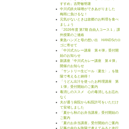
すすめ」吉野敏明著
中川式鉄火味噌ができあがりました
梅雨に負けるな！
元気がないときは故郷のお料理を食べ
ましょう
「2026年度 第7期 自由人コース１」課
外授業のご連絡
東急ハンズと母の想い出 HANDSのロ
ゴに寄せて
「中川式カレー講座 第４弾」受付開
始のお知らせ
新講座「中川式カレー講座 第４弾」
開催のお知らせ
「サントリー生ビール〈夏生〉」を陰
陽で考えると納得！
「うどん出汁を使ったお料理講座 第
１弾」受付開始のご案内
毒消しのススメ 心の毒消しもお忘れ
なく
夫が通う病院から転院許可をいただけ
て安堵しました
「夏から秋のお弁当講座」受付開始の
ご案内
「夏のお弁当講座」受付開始のご案内
記事の余白を陰陽で考えてみると改行