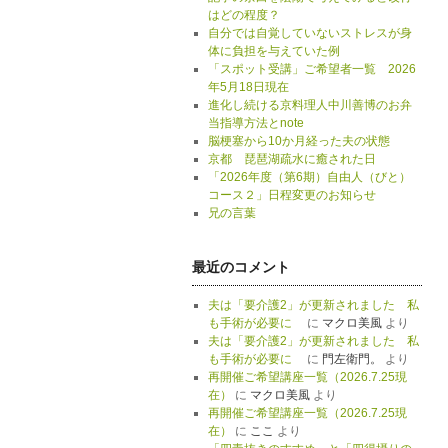
はどの程度？
自分では自覚していないストレスが身
体に負担を与えていた例
「スポット受講」ご希望者一覧 2026
年5月18日現在
進化し続ける京料理人中川善博のお弁
当指導方法とnote
脳梗塞から10か月経った夫の状態
京都 琵琶湖疏水に癒された日
「2026年度（第6期）自由人（びと）
コース２」日程変更のお知らせ
兄の言葉
最近のコメント
夫は「要介護2」が更新されました 私
も手術が必要に
に
マクロ美風
より
夫は「要介護2」が更新されました 私
も手術が必要に
に
門左衛門。
より
再開催ご希望講座一覧（2026.7.25現
在）
に
マクロ美風
より
再開催ご希望講座一覧（2026.7.25現
在）
に
ここ
より