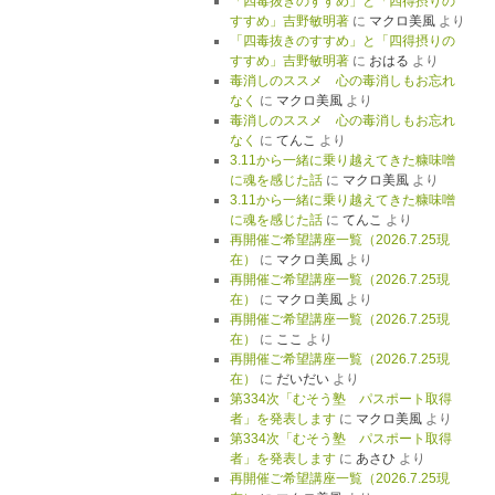
「四毒抜きのすすめ」と「四得摂りの
すすめ」吉野敏明著
に
マクロ美風
より
「四毒抜きのすすめ」と「四得摂りの
すすめ」吉野敏明著
に
おはる
より
毒消しのススメ 心の毒消しもお忘れ
なく
に
マクロ美風
より
毒消しのススメ 心の毒消しもお忘れ
なく
に
てんこ
より
3.11から一緒に乗り越えてきた糠味噌
に魂を感じた話
に
マクロ美風
より
3.11から一緒に乗り越えてきた糠味噌
に魂を感じた話
に
てんこ
より
再開催ご希望講座一覧（2026.7.25現
在）
に
マクロ美風
より
再開催ご希望講座一覧（2026.7.25現
在）
に
マクロ美風
より
再開催ご希望講座一覧（2026.7.25現
在）
に
ここ
より
再開催ご希望講座一覧（2026.7.25現
在）
に
だいだい
より
第334次「むそう塾 パスポート取得
者」を発表します
に
マクロ美風
より
第334次「むそう塾 パスポート取得
者」を発表します
に
あさひ
より
再開催ご希望講座一覧（2026.7.25現