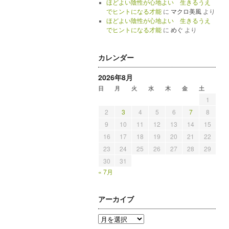
ほどよい陰性が心地よい 生きるうえ
でヒントになる才能
に
マクロ美風
より
ほどよい陰性が心地よい 生きるうえ
でヒントになる才能
に
めぐ
より
カレンダー
2026年8月
日
月
火
水
木
金
土
1
2
3
4
5
6
7
8
9
10
11
12
13
14
15
16
17
18
19
20
21
22
23
24
25
26
27
28
29
30
31
« 7月
アーカイブ
ア
ー