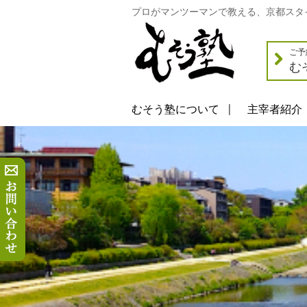
プロがマンツーマンで教える、京都スタ
ご予
む
むそう塾について
主宰者紹介