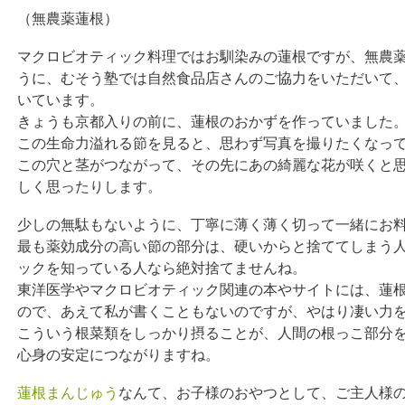
（無農薬蓮根）
マクロビオティック料理ではお馴染みの蓮根ですが、無農
うに、むそう塾では自然食品店さんのご協力をいただいて
いています。
きょうも京都入りの前に、蓮根のおかずを作っていました
この生命力溢れる節を見ると、思わず写真を撮りたくなっ
この穴と茎がつながって、その先にあの綺麗な花が咲くと
しく思ったりします。
少しの無駄もないように、丁寧に薄く薄く切って一緒にお
最も薬効成分の高い節の部分は、硬いからと捨ててしまう
ックを知っている人なら絶対捨てませんね。
東洋医学やマクロビオティック関連の本やサイトには、蓮
ので、あえて私が書くこともないのですが、やはり凄い力
こういう根菜類をしっかり摂ることが、人間の根っこ部分
心身の安定につながりますね。
蓮根まんじゅう
なんて、お子様のおやつとして、ご主人様