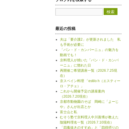
最近の投稿
夫は「要介護2」が更新されました 私
も手術が必要に
「パン・ド・カンパーニュ」の魅力を
動画でも！
京料理人が焼いた「パン・ド・カンパ
ーニュ」に惚れた日
再開催ご希望講座一覧（2026.7.25現
在）
京スペイン料理 「estilo h（エスティー
ロ・アチェ）」
これから開催予定の講座案内
（2026.7.20現在）
京都市動物園のそば 岡崎に「よーじ
や」さんが出店とか
富士山と私
むそう塾で京料理人中川善博が教えた
陰陽料理名一覧（2026.7.10現在）
「四毒抜きのすすめ」と「四得摂りの