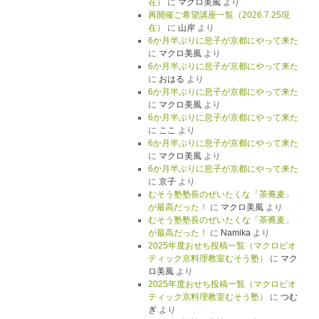
在）
に
マクロ美風
より
再開催ご希望講座一覧（2026.7.25現
在）
に
山岸
より
6か月半ぶりに息子が京都にやって来た
に
マクロ美風
より
6か月半ぶりに息子が京都にやって来た
に
おはる
より
6か月半ぶりに息子が京都にやって来た
に
マクロ美風
より
6か月半ぶりに息子が京都にやって来た
に
ここ
より
6か月半ぶりに息子が京都にやって来た
に
マクロ美風
より
6か月半ぶりに息子が京都にやって来た
に
京子
より
むそう塾塾長のぜいたくな「茶蕎麦」
が最高だった！
に
マクロ美風
より
むそう塾塾長のぜいたくな「茶蕎麦」
が最高だった！
に
Namika
より
2025年度おせち投稿一覧（マクロビオ
ティック京料理教室むそう塾）
に
マク
ロ美風
より
2025年度おせち投稿一覧（マクロビオ
ティック京料理教室むそう塾）
に
つむ
ぎ
より