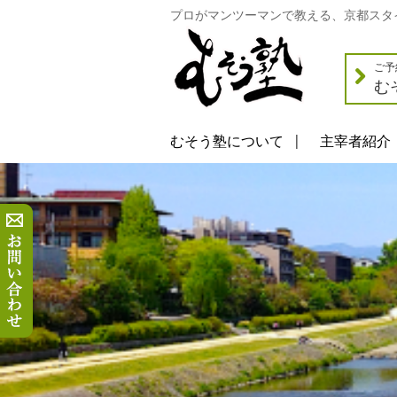
プロがマンツーマンで教える、京都スタ
ご予
む
むそう塾について
主宰者紹介