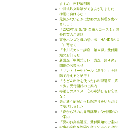
すすめ」吉野敏明著
中川式鉄火味噌ができあがりました
梅雨に負けるな！
元気がないときは故郷のお料理を食べ
ましょう
「2026年度 第7期 自由人コース１」課
外授業のご連絡
東急ハンズと母の想い出 HANDSのロ
ゴに寄せて
「中川式カレー講座 第４弾」受付開
始のお知らせ
新講座「中川式カレー講座 第４弾」
開催のお知らせ
「サントリー生ビール〈夏生〉」を陰
陽で考えると納得！
「うどん出汁を使ったお料理講座 第
１弾」受付開始のご案内
毒消しのススメ 心の毒消しもお忘れ
なく
夫が通う病院から転院許可をいただけ
て安堵しました
「夏から秋のお弁当講座」受付開始の
ご案内
「夏のお弁当講座」受付開始のご案内
記事の余白を陰陽で考えてみると改行