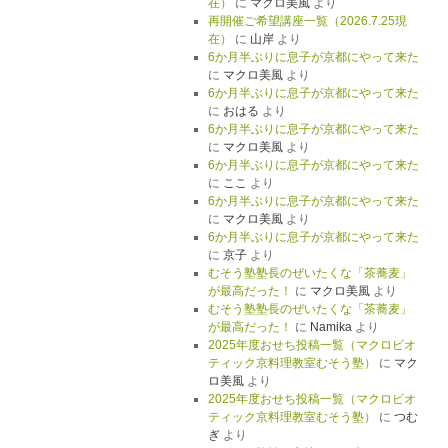
在）
に
マクロ美風
より
再開催ご希望講座一覧（2026.7.25現
在）
に
山岸
より
6か月半ぶりに息子が京都にやって来た
に
マクロ美風
より
6か月半ぶりに息子が京都にやって来た
に
おはる
より
6か月半ぶりに息子が京都にやって来た
に
マクロ美風
より
6か月半ぶりに息子が京都にやって来た
に
ここ
より
6か月半ぶりに息子が京都にやって来た
に
マクロ美風
より
6か月半ぶりに息子が京都にやって来た
に
京子
より
むそう塾塾長のぜいたくな「茶蕎麦」
が最高だった！
に
マクロ美風
より
むそう塾塾長のぜいたくな「茶蕎麦」
が最高だった！
に
Namika
より
2025年度おせち投稿一覧（マクロビオ
ティック京料理教室むそう塾）
に
マク
ロ美風
より
2025年度おせち投稿一覧（マクロビオ
ティック京料理教室むそう塾）
に
つむ
ぎ
より