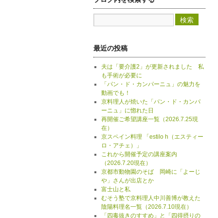
最近の投稿
夫は「要介護2」が更新されました 私
も手術が必要に
「パン・ド・カンパーニュ」の魅力を
動画でも！
京料理人が焼いた「パン・ド・カンパ
ーニュ」に惚れた日
再開催ご希望講座一覧（2026.7.25現
在）
京スペイン料理 「estilo h（エスティー
ロ・アチェ）」
これから開催予定の講座案内
（2026.7.20現在）
京都市動物園のそば 岡崎に「よーじ
や」さんが出店とか
富士山と私
むそう塾で京料理人中川善博が教えた
陰陽料理名一覧（2026.7.10現在）
「四毒抜きのすすめ」と「四得摂りの