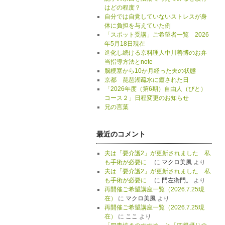
はどの程度？
自分では自覚していないストレスが身
体に負担を与えていた例
「スポット受講」ご希望者一覧 2026
年5月18日現在
進化し続ける京料理人中川善博のお弁
当指導方法とnote
脳梗塞から10か月経った夫の状態
京都 琵琶湖疏水に癒された日
「2026年度（第6期）自由人（びと）
コース２」日程変更のお知らせ
兄の言葉
最近のコメント
夫は「要介護2」が更新されました 私
も手術が必要に
に
マクロ美風
より
夫は「要介護2」が更新されました 私
も手術が必要に
に
門左衛門。
より
再開催ご希望講座一覧（2026.7.25現
在）
に
マクロ美風
より
再開催ご希望講座一覧（2026.7.25現
在）
に
ここ
より