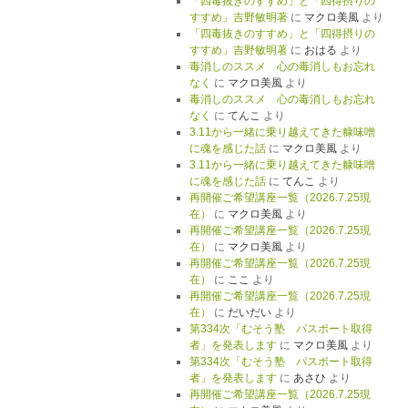
「四毒抜きのすすめ」と「四得摂りの
すすめ」吉野敏明著
に
マクロ美風
より
「四毒抜きのすすめ」と「四得摂りの
すすめ」吉野敏明著
に
おはる
より
毒消しのススメ 心の毒消しもお忘れ
なく
に
マクロ美風
より
毒消しのススメ 心の毒消しもお忘れ
なく
に
てんこ
より
3.11から一緒に乗り越えてきた糠味噌
に魂を感じた話
に
マクロ美風
より
3.11から一緒に乗り越えてきた糠味噌
に魂を感じた話
に
てんこ
より
再開催ご希望講座一覧（2026.7.25現
在）
に
マクロ美風
より
再開催ご希望講座一覧（2026.7.25現
在）
に
マクロ美風
より
再開催ご希望講座一覧（2026.7.25現
在）
に
ここ
より
再開催ご希望講座一覧（2026.7.25現
在）
に
だいだい
より
第334次「むそう塾 パスポート取得
者」を発表します
に
マクロ美風
より
第334次「むそう塾 パスポート取得
者」を発表します
に
あさひ
より
再開催ご希望講座一覧（2026.7.25現