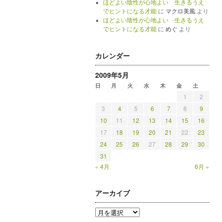
ほどよい陰性が心地よい 生きるうえ
でヒントになる才能
に
マクロ美風
より
ほどよい陰性が心地よい 生きるうえ
でヒントになる才能
に
めぐ
より
カレンダー
2009年5月
日
月
火
水
木
金
土
1
2
3
4
5
6
7
8
9
10
11
12
13
14
15
16
17
18
19
20
21
22
23
24
25
26
27
28
29
30
31
« 4月
6月 »
アーカイブ
ア
ー