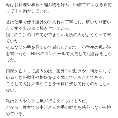
母はお料理や和裁・編み物を好み、95歳で亡くなる直前
まで手を動かしていた。
父は仕事で使う道具の手入れを丁寧にし、研いだり磨い
たりする姿が目に焼き付いている。
鋸（のこ）の目立てができない近所の人がよくやって来
ていた。
そんな父の手を見ていて感心したので、小学生の私が詩
を書いたら、NHKのコンクールで入選して記念品をもら
った。
両親を亡くして思うのは、案外手の動きや、何かをして
いるときの動作や格好をよく憶えていることである。
こうして人は大事なことを子孫に残して行くのかもしれ
ない。
私はどうやら手に氣が行くタイプのようだ。
だから、教室でも中川さんの手の動きを感心しながら眺
めている。