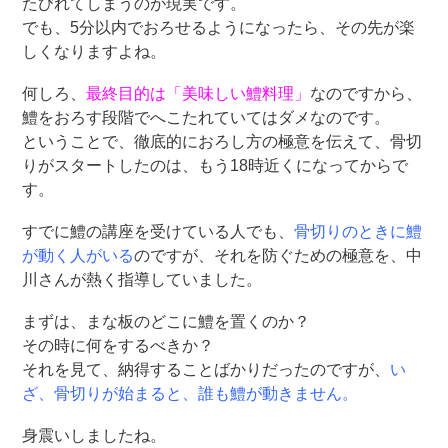
たびれてしまうのが現実です。
でも、5分以内でおろせるようになったら、その先が楽
しくなりますよね。
何しろ、
最終目的は「美味しい鱧料理」
なのですから、
鱧をおろす段階でへこたれていてはダメなのです。
ということで、徹底的におろし方の極意を伝えて、骨切
りがスタートしたのは、もう18時近くになってからで
す。
すでに鱧の講座を受けている人でも、
骨切りのときに鱧
が動く人がいる
のですが、それを防ぐための極意を、中
川さんが熱く指導していました。
まずは、まな板のどこに鱧を置くのか？
その時に何をするべきか？
それを見て、納得することばかりだったのですが、
い
ざ、骨切りが始まると、誰も鱧が動きません。
身震いしましたね。