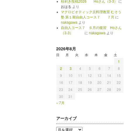
桂剥き投稿2026 Hoさん（3-3）
に
おはる
より
マクロビオティック京料理教室 むそう
塾 第１期自由人コース７ ７月
に
nakagawa
より
自由人コース７ ６月の復習 Hoさん
（3-3）
に
nakagawa
より
2026年8月
日
月
火
水
木
金
土
1
2
3
4
5
6
7
8
9
10
11
12
13
14
15
16
17
18
19
20
21
22
23
24
25
26
27
28
29
30
31
« 7月
アーカイブ
ア