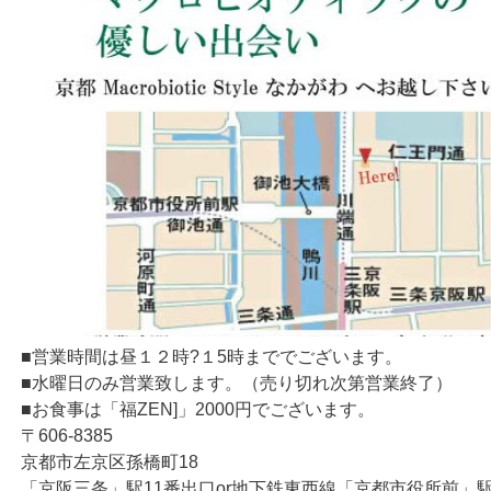
■営業時間は昼１２時?１5時まででございます。
■水曜日のみ営業致します。（売り切れ次第営業終了）
■お食事は「福ZEN]」2000円でございます。
〒606-8385
京都市左京区孫橋町18
「京阪三条」駅11番出口or地下鉄東西線「京都市役所前」駅