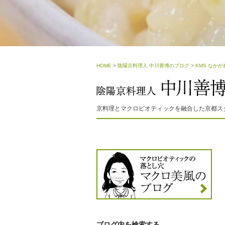
HOME
>
陰陽京料理人 中川善博のブログ
>
KMS なかが
京料理とマクロビオティックを融合した京都ス
ブログ内を検索する