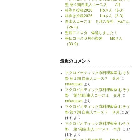
塾 第４期自由人コース３ 7月
桂剥き投稿2026 Hoさん（3-3）
桂剥き投稿2026 Hoさん（3-3）
自由人コース３ ６月の復習 Fuさん
（26-3）
塾長アクスタ 爆誕しました！
秘伝コース６月の復習 Moさん
（33-9）
最近のコメント
マクロビオティック京料理教室 むそう
塾 第１期 自由人コース７ ８月
に
nakagawa
より
マクロビオティック京料理教室 むそう
塾 第7期自由人コース１ ８月
に
nakagawa
より
マクロビオティック京料理教室 むそう
塾 第１期 自由人コース７ ８月
に
お
はる
より
マクロビオティック京料理教室 むそう
塾 第7期自由人コース１ ８月
に
お
はる
より