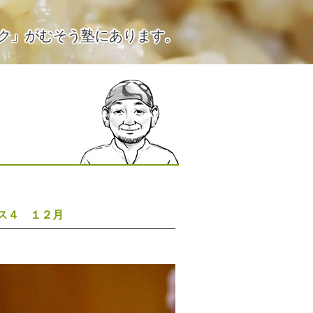
ク」がむそう塾にあります。
ス４ １２月