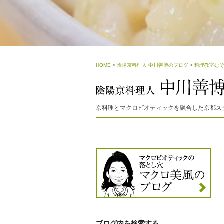
HOME
>
陰陽京料理人 中川善博のブログ
>
料理教室む
京料理とマクロビオティックを融合した京都ス
ブログ内を検索する