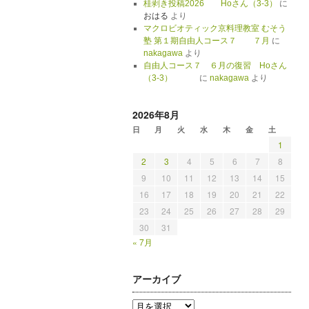
桂剥き投稿2026 Hoさん（3-3）
に
おはる
より
マクロビオティック京料理教室 むそう
塾 第１期自由人コース７ ７月
に
nakagawa
より
自由人コース７ ６月の復習 Hoさん
（3-3）
に
nakagawa
より
2026年8月
日
月
火
水
木
金
土
1
2
3
4
5
6
7
8
9
10
11
12
13
14
15
16
17
18
19
20
21
22
23
24
25
26
27
28
29
30
31
« 7月
アーカイブ
ア