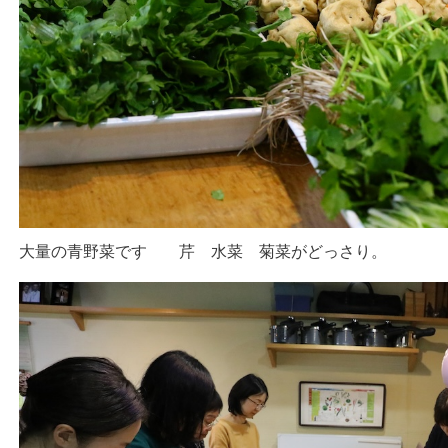
大量の青野菜です 芹 水菜 菊菜がどっさり。