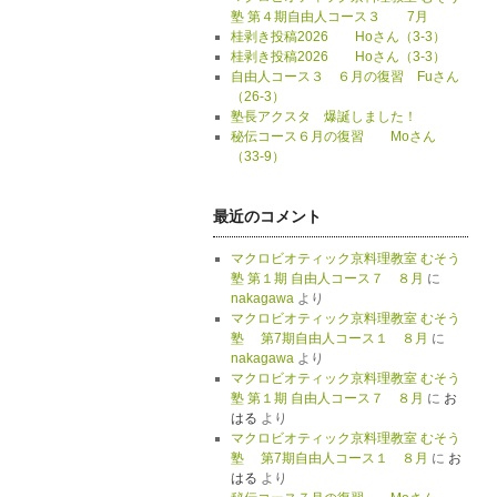
塾 第４期自由人コース３ 7月
桂剥き投稿2026 Hoさん（3-3）
桂剥き投稿2026 Hoさん（3-3）
自由人コース３ ６月の復習 Fuさん
（26-3）
塾長アクスタ 爆誕しました！
秘伝コース６月の復習 Moさん
（33-9）
最近のコメント
マクロビオティック京料理教室 むそう
塾 第１期 自由人コース７ ８月
に
nakagawa
より
マクロビオティック京料理教室 むそう
塾 第7期自由人コース１ ８月
に
nakagawa
より
マクロビオティック京料理教室 むそう
塾 第１期 自由人コース７ ８月
に
お
はる
より
マクロビオティック京料理教室 むそう
塾 第7期自由人コース１ ８月
に
お
はる
より