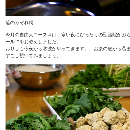
蕪のみぞれ鍋
今月の自由人コース４は 寒い夜にぴったりの聖護院かぶ
ール™をお教えしました。
おりしも今夜から寒波がやってきます。 お腹の底から温
すこし覗いてみましょう。