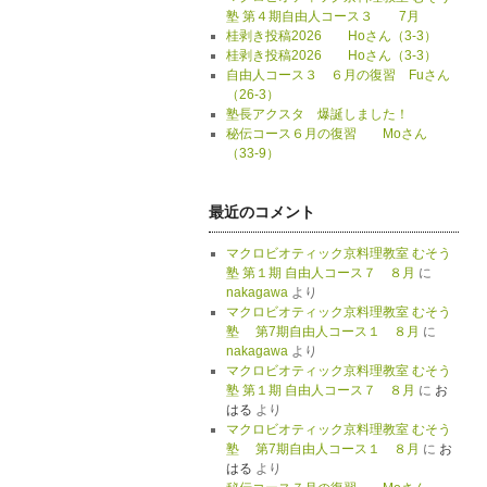
塾 第４期自由人コース３ 7月
桂剥き投稿2026 Hoさん（3-3）
桂剥き投稿2026 Hoさん（3-3）
自由人コース３ ６月の復習 Fuさん
（26-3）
塾長アクスタ 爆誕しました！
秘伝コース６月の復習 Moさん
（33-9）
最近のコメント
マクロビオティック京料理教室 むそう
塾 第１期 自由人コース７ ８月
に
nakagawa
より
マクロビオティック京料理教室 むそう
塾 第7期自由人コース１ ８月
に
nakagawa
より
マクロビオティック京料理教室 むそう
塾 第１期 自由人コース７ ８月
に
お
はる
より
マクロビオティック京料理教室 むそう
塾 第7期自由人コース１ ８月
に
お
はる
より