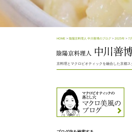
HOME
>
陰陽京料理人 中川善博のブログ
>
2025年
>
7
京料理とマクロビオティックを融合した京都ス
ブログ内を検索する