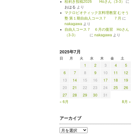
桂剥き投稿2026 Hoさん（3-3）
に
おはる
より
マクロビオティック京料理教室 むそう
塾 第１期自由人コース７ ７月
に
nakagawa
より
自由人コース７ ６月の復習 Hoさん
（3-3）
に
nakagawa
より
2025年7月
日
月
火
水
木
金
土
1
2
3
4
5
6
7
8
9
10
11
12
13
14
15
16
17
18
19
20
21
22
23
24
25
26
27
28
29
30
31
« 6月
8月 »
アーカイブ
ア
ー