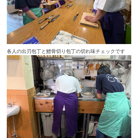
各人の出刃包丁と鱧骨切り包丁の切れ味チェックです