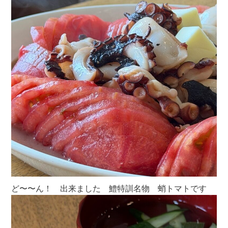
ど〜〜ん！ 出来ました 鱧特訓名物 蛸トマトです