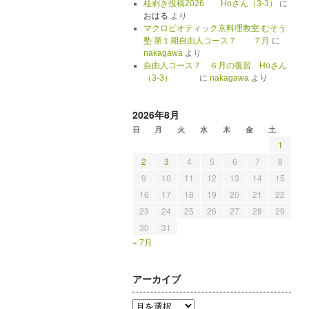
桂剥き投稿2026 Hoさん（3-3）
に
おはる
より
マクロビオティック京料理教室 むそう
塾 第１期自由人コース７ ７月
に
nakagawa
より
自由人コース７ ６月の復習 Hoさん
（3-3）
に
nakagawa
より
2026年8月
日
月
火
水
木
金
土
1
2
3
4
5
6
7
8
9
10
11
12
13
14
15
16
17
18
19
20
21
22
23
24
25
26
27
28
29
30
31
« 7月
アーカイブ
ア