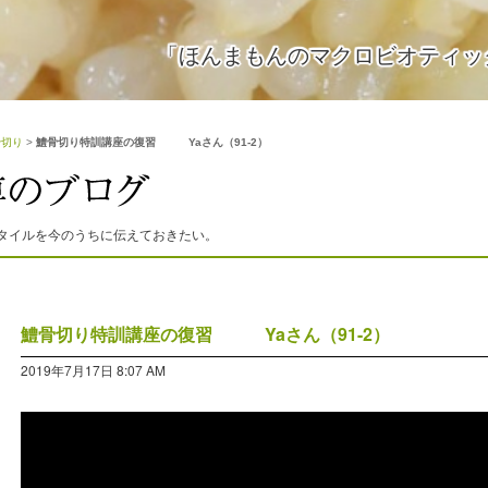
「ほんまもんのマクロビオティッ
骨切り
>
鱧骨切り特訓講座の復習 Yaさん（91-2）
タイルを今のうちに伝えておきたい。
鱧骨切り特訓講座の復習 Yaさん（91-2）
2019年7月17日 8:07 AM