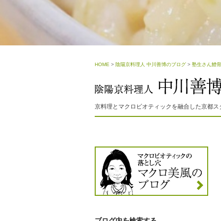
HOME
>
陰陽京料理人 中川善博のブログ
>
塾生さん鱧
京料理とマクロビオティックを融合した京都ス
ブログ内を検索する