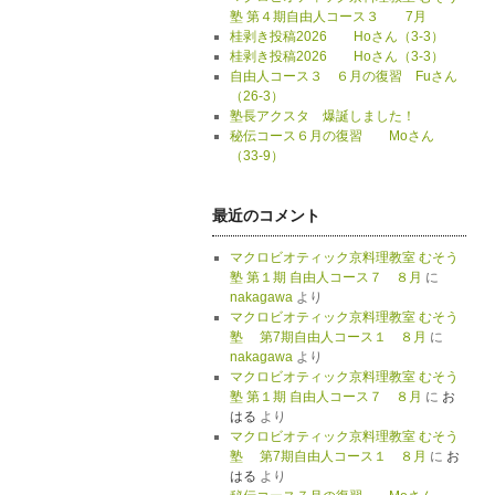
塾 第４期自由人コース３ 7月
桂剥き投稿2026 Hoさん（3-3）
桂剥き投稿2026 Hoさん（3-3）
自由人コース３ ６月の復習 Fuさん
（26-3）
塾長アクスタ 爆誕しました！
秘伝コース６月の復習 Moさん
（33-9）
最近のコメント
マクロビオティック京料理教室 むそう
塾 第１期 自由人コース７ ８月
に
nakagawa
より
マクロビオティック京料理教室 むそう
塾 第7期自由人コース１ ８月
に
nakagawa
より
マクロビオティック京料理教室 むそう
塾 第１期 自由人コース７ ８月
に
お
はる
より
マクロビオティック京料理教室 むそう
塾 第7期自由人コース１ ８月
に
お
はる
より