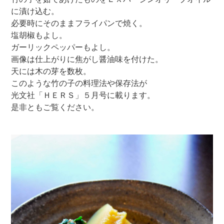
に漬け込む。
必要時にそのままフライパンで焼く。
塩胡椒もよし。
ガーリックペッパーもよし。
画像は仕上がりに焦がし醤油味を付けた。
天には木の芽を数枚。
このような竹の子の料理法や保存法が
光文社「ＨＥＲＳ」５月号に載ります。
是非ともご覧ください。