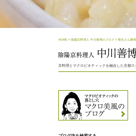
HOME
>
陰陽京料理人 中川善博のブログ
>
塾生さん鱧
京料理とマクロビオティックを融合した京都ス
ブログ内を検索する