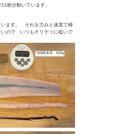
11枚分動いています。
ています。 それを力みと速度で補
ないので いつもチリチリに砥いで