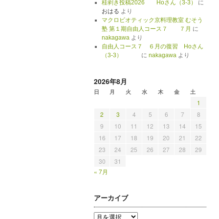
桂剥き投稿2026 Hoさん（3-3）
に
おはる
より
マクロビオティック京料理教室 むそう
塾 第１期自由人コース７ ７月
に
nakagawa
より
自由人コース７ ６月の復習 Hoさん
（3-3）
に
nakagawa
より
2026年8月
日
月
火
水
木
金
土
1
2
3
4
5
6
7
8
9
10
11
12
13
14
15
16
17
18
19
20
21
22
23
24
25
26
27
28
29
30
31
« 7月
アーカイブ
ア