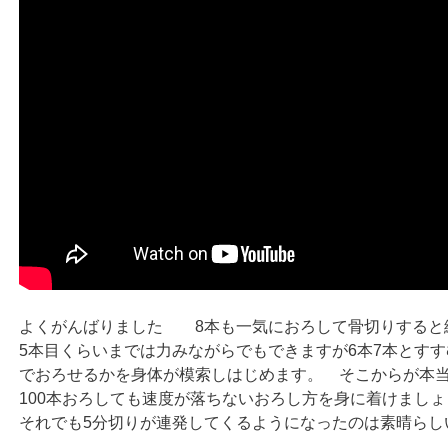
よくがんばりました 8本も一気におろして骨切りすると
5本目くらいまでは力みながらでもできますが6本7本とす
でおろせるかを身体が模索しはじめます。 そこからが本
100本おろしても速度が落ちないおろし方を身に着けましょ
それでも5分切りが連発してくるようになったのは素晴らし