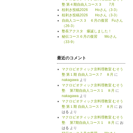
塾 第４期自由人コース３ 7月
桂剥き投稿2026 Hoさん（3-3）
桂剥き投稿2026 Hoさん（3-3）
自由人コース３ ６月の復習 Fuさん
（26-3）
塾長アクスタ 爆誕しました！
秘伝コース６月の復習 Moさん
（33-9）
最近のコメント
マクロビオティック京料理教室 むそう
塾 第１期 自由人コース７ ８月
に
nakagawa
より
マクロビオティック京料理教室 むそう
塾 第7期自由人コース１ ８月
に
nakagawa
より
マクロビオティック京料理教室 むそう
塾 第１期 自由人コース７ ８月
に
お
はる
より
マクロビオティック京料理教室 むそう
塾 第7期自由人コース１ ８月
に
お
はる
より