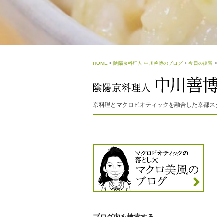
HOME
>
陰陽京料理人 中川善博のブログ
>
今日の復習
京料理とマクロビオティックを融合した京都ス
ブログ内を検索する