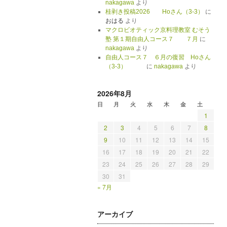
nakagawa
より
桂剥き投稿2026 Hoさん（3-3）
に
おはる
より
マクロビオティック京料理教室 むそう
塾 第１期自由人コース７ ７月
に
nakagawa
より
自由人コース７ ６月の復習 Hoさん
（3-3）
に
nakagawa
より
2026年8月
日
月
火
水
木
金
土
1
2
3
4
5
6
7
8
9
10
11
12
13
14
15
16
17
18
19
20
21
22
23
24
25
26
27
28
29
30
31
« 7月
アーカイブ