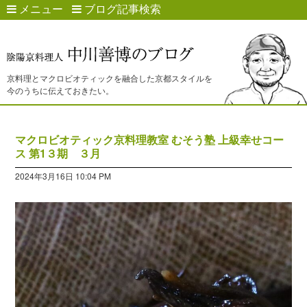
メニュー
ブログ記事検索
京料理とマクロビオティックを融合した京都スタイルを
今のうちに伝えておきたい。
マクロビオティック京料理教室 むそう塾 上級幸せコー
ス 第1３期 ３月
2024年3月16日 10:04 PM