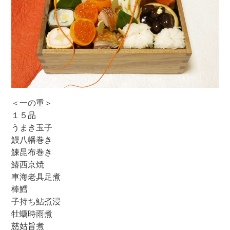
＜一の重＞
１５品
うまき玉子
鰻八幡巻き
鰊昆布巻き
鰆西京焼
車海老具足煮
棒鱈
子持ち鮎煮浸
牡蠣時雨煮
慈姑旨煮