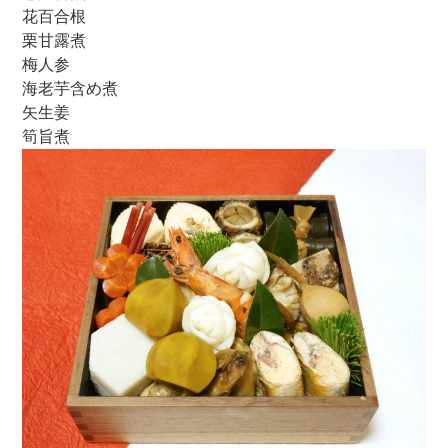
花百合根
栗甘露煮
梅人参
海老芋含め煮
矢生姜
筍旨煮