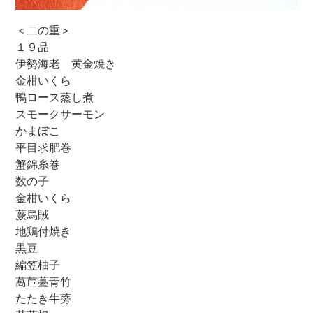
＜二の重＞
１９品
伊勢海老 黄金焼き
金柑いくら
鴨ロース蒸し煮
スモークサーモン
かまぼこ
平目求肥巻
蟹錦糸巻
数の子
金柑いくら
蕨烏賊
地鶏付焼き
黒豆
編笠柚子
萵苣薹青竹
たたき牛蒡