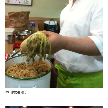
中川式糠漬け