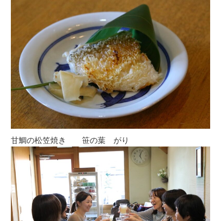
甘鯛の松笠焼き 笹の葉 がり