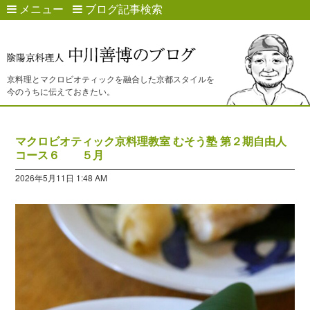
メニュー
ブログ記事検索
京料理とマクロビオティックを融合した京都スタイルを
今のうちに伝えておきたい。
マクロビオティック京料理教室 むそう塾 第２期自由人
コース６ ５月
2026年5月11日 1:48 AM