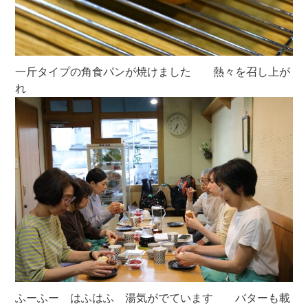
一斤タイプの角食パンが焼けました 熱々を召し上が
れ
ふーふー はふはふ 湯気がでています バターも載