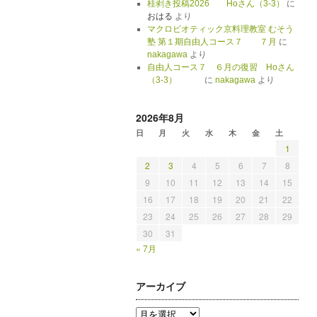
桂剥き投稿2026 Hoさん（3-3）
に
おはる
より
マクロビオティック京料理教室 むそう
塾 第１期自由人コース７ ７月
に
nakagawa
より
自由人コース７ ６月の復習 Hoさん
（3-3）
に
nakagawa
より
2026年8月
日
月
火
水
木
金
土
1
2
3
4
5
6
7
8
9
10
11
12
13
14
15
16
17
18
19
20
21
22
23
24
25
26
27
28
29
30
31
« 7月
アーカイブ
ア