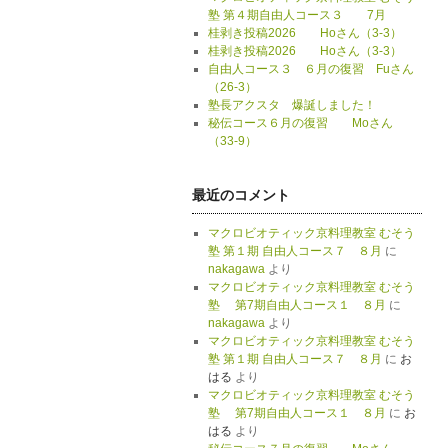
塾 第４期自由人コース３ 7月
桂剥き投稿2026 Hoさん（3-3）
桂剥き投稿2026 Hoさん（3-3）
自由人コース３ ６月の復習 Fuさん
（26-3）
塾長アクスタ 爆誕しました！
秘伝コース６月の復習 Moさん
（33-9）
最近のコメント
マクロビオティック京料理教室 むそう
塾 第１期 自由人コース７ ８月
に
nakagawa
より
マクロビオティック京料理教室 むそう
塾 第7期自由人コース１ ８月
に
nakagawa
より
マクロビオティック京料理教室 むそう
塾 第１期 自由人コース７ ８月
に
お
はる
より
マクロビオティック京料理教室 むそう
塾 第7期自由人コース１ ８月
に
お
はる
より