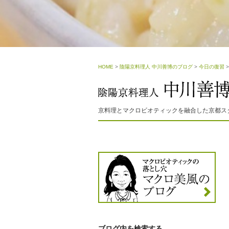
HOME
>
陰陽京料理人 中川善博のブログ
>
今日の復習
京料理とマクロビオティックを融合した京都ス
ブログ内を検索する