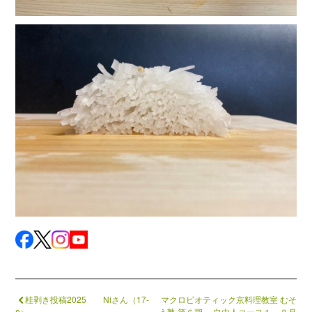
桂剥き投稿2025 Niさん（17-
マクロビオティック京料理教室 むそ
う塾 第６期 自由人コース１ ８月