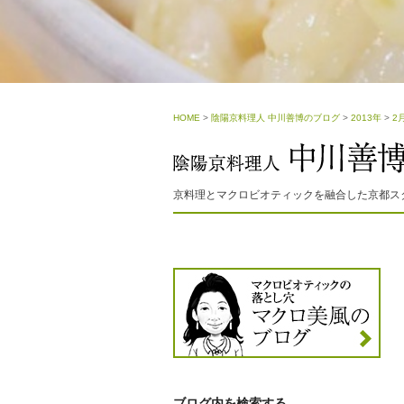
HOME
>
陰陽京料理人 中川善博のブログ
>
2013年
>
2
京料理とマクロビオティックを融合した京都ス
ブログ内を検索する