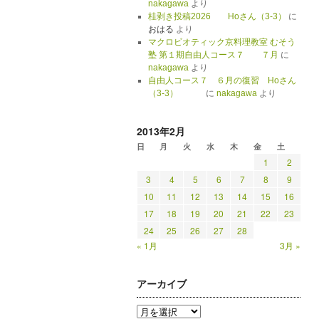
nakagawa
より
桂剥き投稿2026 Hoさん（3-3）
に
おはる
より
マクロビオティック京料理教室 むそう
塾 第１期自由人コース７ ７月
に
nakagawa
より
自由人コース７ ６月の復習 Hoさん
（3-3）
に
nakagawa
より
2013年2月
日
月
火
水
木
金
土
1
2
3
4
5
6
7
8
9
10
11
12
13
14
15
16
17
18
19
20
21
22
23
24
25
26
27
28
« 1月
3月 »
アーカイブ
ア