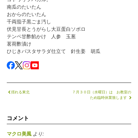
南瓜のたいたん
おからのたいたん
千両茄子黒ごま汚し
伏見甘長とうがらし大豆蛋白ソボロ
テンペ甘酢餡かけ 人参 玉葱
茗荷酢漬け
ひじきパスタサラダ仕立て 針生姜 胡瓜
揺れる東北
７月３０日（水曜日）は お教室の
ため臨時休業致します
コメント
マクロ美風
より: