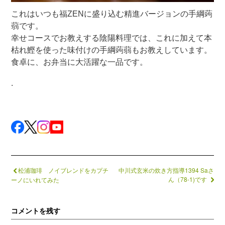
これはいつも福ZENに盛り込む精進バージョンの手綱蒟
蒻です。
幸せコースでお教えする陰陽料理では、これに加えて本
枯れ鰹を使った味付けの手綱蒟蒻もお教えしています。
食卓に、お弁当に大活躍な一品です。
.
松浦珈琲 ノイブレンドをカプチ
中川式玄米の炊き方指導1394 Saさ
ん（78-1)です
ーノにいれてみた
コメントを残す