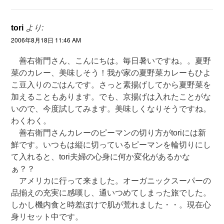
tori
より:
2006年8月18日 11:46 AM
善右衛門さん、こんにちは。毎日暑いですね。。夏野
菜のカレー、美味しそう！我が家の夏野菜カレーもひよ
こ豆入りのごはんです。さっと素揚げしてから夏野菜を
加えることもあります。でも、京揚げは入れたことがな
いので、今度試してみます。美味しくなりそうですね。
わくわく。
善右衛門さんカレーのピーマンの切り方がtoriには新
鮮です。いつもは縦に切っているピーマンを輪切りにし
て入れると、tori夫婦の心身に何か変化があるかな
ぁ？？
アメリカに行って来ました。オーガニックスーパーの
品揃えの充実に感嘆し、通いつめてしまった旅でした。
しかし機内食と時差ぼけで肌が荒れました・・。現在心
身リセット中です。