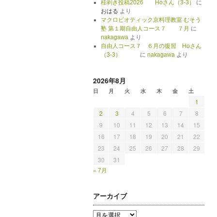
桂剥き投稿2026 Hoさん（3-3）
に
おはる
より
マクロビオティック京料理教室 むそう
塾 第１期自由人コース７ ７月
に
nakagawa
より
自由人コース７ ６月の復習 Hoさん
（3-3）
に
nakagawa
より
2026年8月
日
月
火
水
木
金
土
1
2
3
4
5
6
7
8
9
10
11
12
13
14
15
16
17
18
19
20
21
22
23
24
25
26
27
28
29
30
31
« 7月
アーカイブ
ア