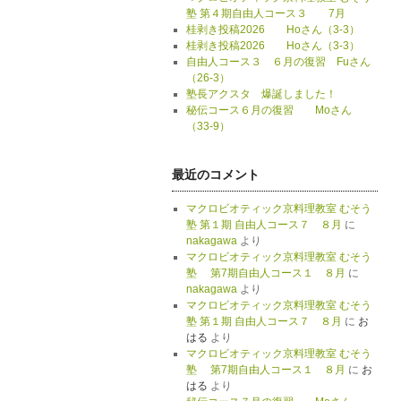
塾 第４期自由人コース３ 7月
桂剥き投稿2026 Hoさん（3-3）
桂剥き投稿2026 Hoさん（3-3）
自由人コース３ ６月の復習 Fuさん
（26-3）
塾長アクスタ 爆誕しました！
秘伝コース６月の復習 Moさん
（33-9）
最近のコメント
マクロビオティック京料理教室 むそう
塾 第１期 自由人コース７ ８月
に
nakagawa
より
マクロビオティック京料理教室 むそう
塾 第7期自由人コース１ ８月
に
nakagawa
より
マクロビオティック京料理教室 むそう
塾 第１期 自由人コース７ ８月
に
お
はる
より
マクロビオティック京料理教室 むそう
塾 第7期自由人コース１ ８月
に
お
はる
より