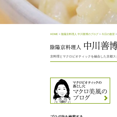
HOME
>
陰陽京料理人 中川善博のブログ
>
今日の復習
京料理とマクロビオティックを融合した京都ス
ブログ内を検索する