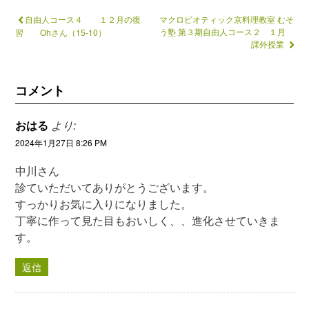
自由人コース４ １２月の復
マクロビオティック京料理教室 むそ
う塾 第３期自由人コース２ １月
習 Ohさん（15-10）
課外授業
コメント
おはる
より:
2024年1月27日 8:26 PM
中川さん
診ていただいてありがとうございます。
すっかりお気に入りになりました。
丁寧に作って見た目もおいしく、、進化させていきま
す。
返信