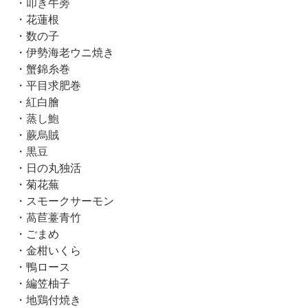
・叩き牛蒡
・花蓮根
・数の子
・伊勢海老ウニ焼き
・蟹錦糸巻
・平目求肥巻
・紅白膾
・蒸し鮑
・蕨烏賊
・黒豆
・日の丸独活
・菊花蕪
・スモークサーモン
・萵苣薹青竹
・ごまめ
・金柑いくら
・鴨ロース
・編笠柚子
・地鶏付焼き