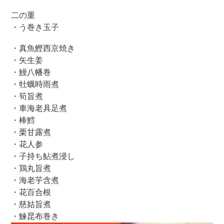
二の重
・う巻き玉子
・真魚鰹西京焼き
・矢生姜
・鰻八幡巻
・牡蠣時雨煮
・筍旨煮
・車海老具足煮
・棒鱈
・栗甘露煮
・花人参
・子持ち鮎煮浸し
・鶏丸旨煮
・海老芋含煮
・花百合根
・慈姑旨煮
・鰊昆布巻き