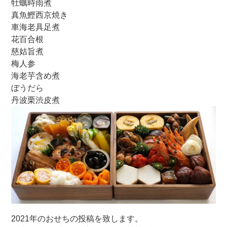
牡蠣時雨煮
真魚鰹西京焼き
車海老具足煮
花百合根
慈姑旨煮
梅人参
海老芋含め煮
ぼうだら
丹波栗渋皮煮
2021年のおせちの投稿を致します。