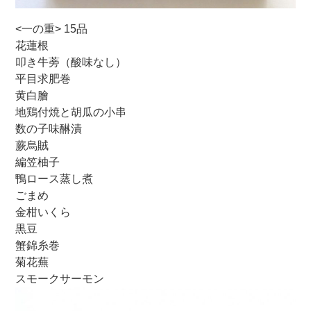
<一の重> 15品
花蓮根
叩き牛蒡（酸味なし）
平目求肥巻
黄白膾
地鶏付焼と胡瓜の小串
数の子味醂漬
蕨烏賊
編笠柚子
鴨ロース蒸し煮
ごまめ
金柑いくら
黒豆
蟹錦糸巻
菊花蕪
スモークサーモン