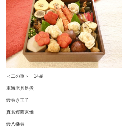
＜二の重＞ 14品
車海老具足煮
鰻巻き玉子
真名鰹西京焼
鰻八幡巻