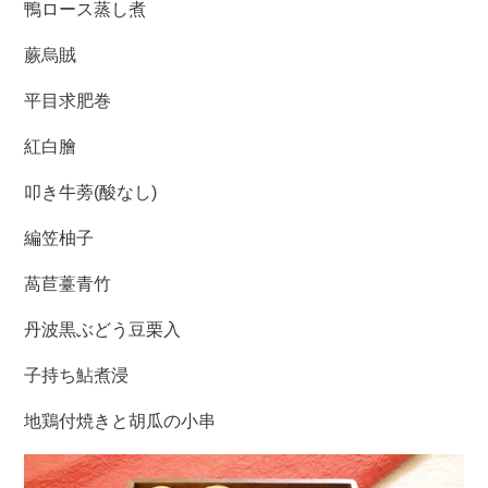
鴨ロース蒸し煮
蕨烏賊
平目求肥巻
紅白膾
叩き牛蒡(酸なし)
編笠柚子
萵苣薹青竹
丹波黒ぶどう豆栗入
子持ち鮎煮浸
地鶏付焼きと胡瓜の小串