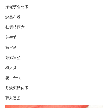
海老芋含め煮
鰊昆布巻
牡蠣時雨煮
矢生姜
筍旨煮
慈姑旨煮
梅人参
花百合根
丹波栗渋皮煮
鶉丸旨煮