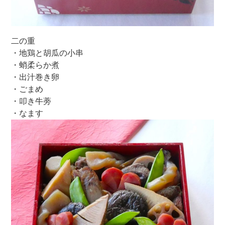
二の重
・地鶏と胡瓜の小串
・蛸柔らか煮
・出汁巻き卵
・ごまめ
・叩き牛蒡
・なます