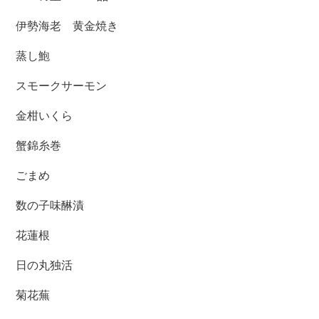
伊勢海老 黄金焼き
蒸し鮑
スモークサーモン
金柑いくら
蟹錦糸巻
ごまめ
数の子味醂漬
花蓮根
日の丸独活
菊花蕪