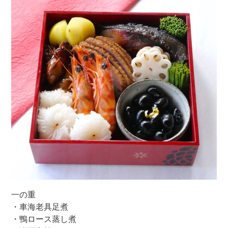
一の重
・車海老具足煮
・鴨ロース蒸し煮