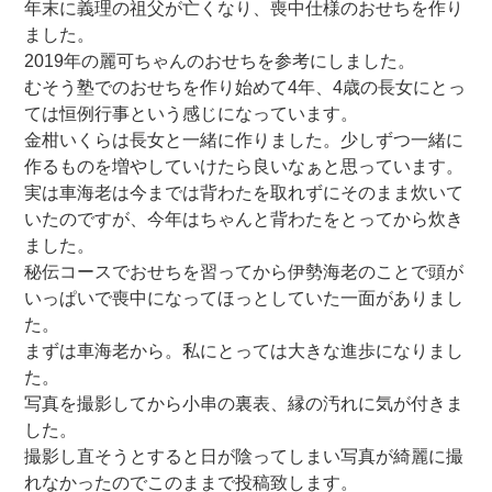
年末に義理の祖父が亡くなり、喪中仕様のおせちを作り
ました。
2019年の麗可ちゃんのおせちを参考にしました。
むそう塾でのおせちを作り始めて4年、4歳の長女にとっ
ては恒例行事という感じになっています。
金柑いくらは長女と一緒に作りました。少しずつ一緒に
作るものを増やしていけたら良いなぁと思っています。
実は車海老は今までは背わたを取れずにそのまま炊いて
いたのですが、今年はちゃんと背わたをとってから炊き
ました。
秘伝コースでおせちを習ってから伊勢海老のことで頭が
いっぱいで喪中になってほっとしていた一面がありまし
た。
まずは車海老から。私にとっては大きな進歩になりまし
た。
写真を撮影してから小串の裏表、縁の汚れに気が付きま
した。
撮影し直そうとすると日が陰ってしまい写真が綺麗に撮
れなかったのでこのままで投稿致します。