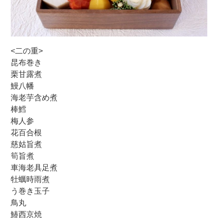
<二の重>
昆布巻き
栗甘露煮
鰻八幡
海老芋含め煮
棒鱈
梅人参
花百合根
慈姑旨煮
筍旨煮
車海老具足煮
牡蠣時雨煮
う巻き玉子
鳥丸
鰆西京焼