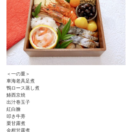
＜一の重＞
車海老具足煮
鴨ロース蒸し煮
鰆西京焼
出汁巻玉子
紅白膾
叩き牛蒡
栗甘露煮
金柑甘露煮