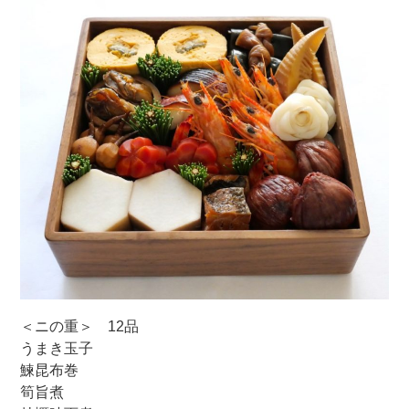
＜ニの重＞ 12品
うまき玉子
鰊昆布巻
筍旨煮