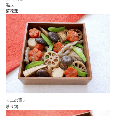
黒豆
菊花蕪
＜二の重＞
炒り鶏