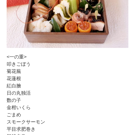
<一の重>
叩きごぼう
菊花蕪
花蓮根
紅白膾
日の丸独活
数の子
金柑いくら
ごまめ
スモークサーモン
平目求肥巻き