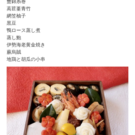
蟹錦糸巻
萵苣薹青竹
網笠柚子
黒豆
鴨ロース蒸し煮
蒸し鮑
伊勢海老黄金焼き
蕨烏賊
地鶏と胡瓜の小串