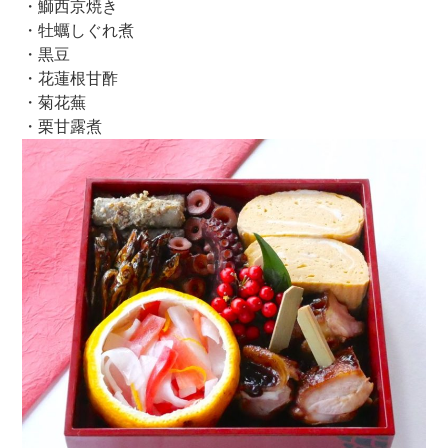
・鰤西京焼き
・牡蠣しぐれ煮
・黒豆
・花蓮根甘酢
・菊花蕪
・栗甘露煮