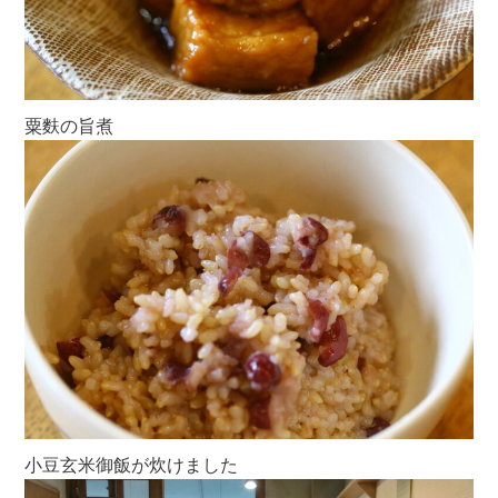
粟麩の旨煮
小豆玄米御飯が炊けました