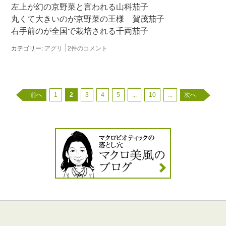
左上が幻の京野菜と言われる山科茄子
丸くて大きいのが京野菜の王様 賀茂茄子
右手前のが全国で栽培される千両茄子
カテゴリー:
アグリ
2件のコメント
前へ
1
2
3
4
5
...
10
...
次へ