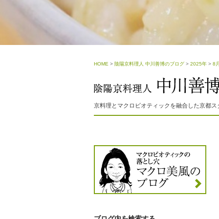
HOME
>
陰陽京料理人 中川善博のブログ
>
2025年
>
8
京料理とマクロビオティックを融合した京都ス
ブログ内を検索する