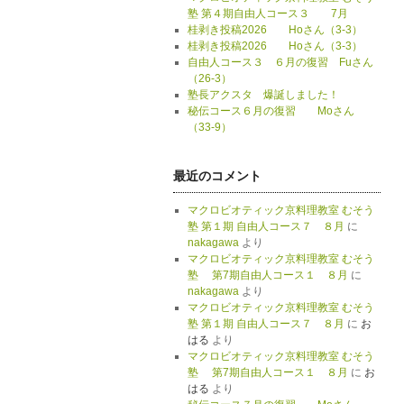
塾 第４期自由人コース３ 7月
桂剥き投稿2026 Hoさん（3-3）
桂剥き投稿2026 Hoさん（3-3）
自由人コース３ ６月の復習 Fuさん
（26-3）
塾長アクスタ 爆誕しました！
秘伝コース６月の復習 Moさん
（33-9）
最近のコメント
マクロビオティック京料理教室 むそう
塾 第１期 自由人コース７ ８月
に
nakagawa
より
マクロビオティック京料理教室 むそう
塾 第7期自由人コース１ ８月
に
nakagawa
より
マクロビオティック京料理教室 むそう
塾 第１期 自由人コース７ ８月
に
お
はる
より
マクロビオティック京料理教室 むそう
塾 第7期自由人コース１ ８月
に
お
はる
より