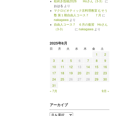
桂剥き投稿2026 Hoさん（3-3）
に
おはる
より
マクロビオティック京料理教室 むそう
塾 第１期自由人コース７ ７月
に
nakagawa
より
自由人コース７ ６月の復習 Hoさん
（3-3）
に
nakagawa
より
2025年8月
日
月
火
水
木
金
土
1
2
3
4
5
6
7
8
9
10
11
12
13
14
15
16
17
18
19
20
21
22
23
24
25
26
27
28
29
30
31
« 7月
9月 »
アーカイブ
ア