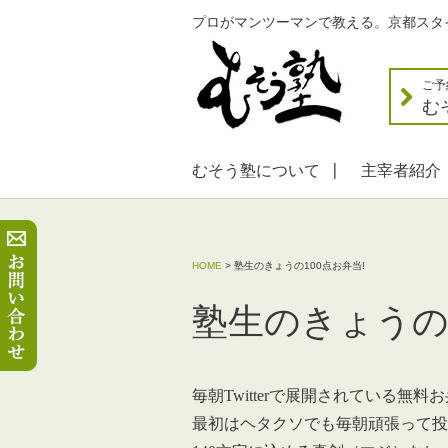
プロがマンツーマンで教える。京都スタ
ご予
む
むそう塾について
主宰者紹介
HOME
>
塾生のきょうの100点お弁当!
塾生のきょうの
毎朝Twitterで展開されている無料
最初はヘタクソでも毎朝頑張って投