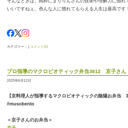
そんなときは、純粋にまりりんさんの技術や理解力に惚れ
いいですねぇ。色んな人に惚れてもらえる人生は最高です
カテゴリー： |
コメント(2)
プロ指導のマクロビオティック弁当3612 京子さん 20
2025年6月12日
【京料理人が指導するマクロビオティックの陰陽お弁当 36
#musobento
＜京子さんのお弁当＞
京子