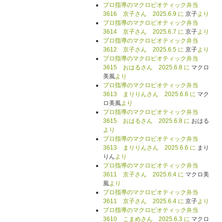
プロ指導のマクロビオティック弁当
3616 京子さん 2025.6.9 に
京子
より
プロ指導のマクロビオティック弁当
3614 京子さん 2025.6.7 に
京子
より
プロ指導のマクロビオティック弁当
3612 京子さん 2025.6.5 に
京子
より
プロ指導のマクロビオティック弁当
3615 おはるさん 2025.6.8 に
マクロ
美風
より
プロ指導のマクロビオティック弁当
3613 まりりんさん 2025.6.6 に
マク
ロ美風
より
プロ指導のマクロビオティック弁当
3615 おはるさん 2025.6.8 に
おはる
より
プロ指導のマクロビオティック弁当
3613 まりりんさん 2025.6.6 に
まり
りん
より
プロ指導のマクロビオティック弁当
3611 京子さん 2025.6.4 に
マクロ美
風
より
プロ指導のマクロビオティック弁当
3611 京子さん 2025.6.4 に
京子
より
プロ指導のマクロビオティック弁当
3610 こまめさん 2025.6.3 に
マクロ