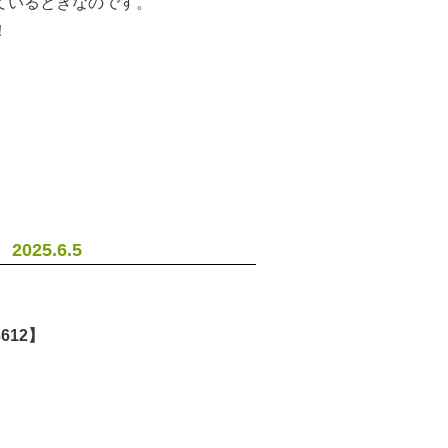
ているときなのです。
！
25.6.5
12】