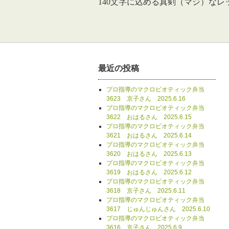
140文字に込める真剣（マジ）な
最近の投稿
プロ指導のマクロビオティック弁当
3623 京子さん 2025.6.16
プロ指導のマクロビオティック弁当
3622 おはるさん 2025.6.15
プロ指導のマクロビオティック弁当
3621 おはるさん 2025.6.14
プロ指導のマクロビオティック弁当
3620 おはるさん 2025.6.13
プロ指導のマクロビオティック弁当
3619 おはるさん 2025.6.12
プロ指導のマクロビオティック弁当
3618 京子さん 2025.6.11
プロ指導のマクロビオティック弁当
3617 じゅんじゅんさん 2025.6.10
プロ指導のマクロビオティック弁当
3616 京子さん 2025.6.9