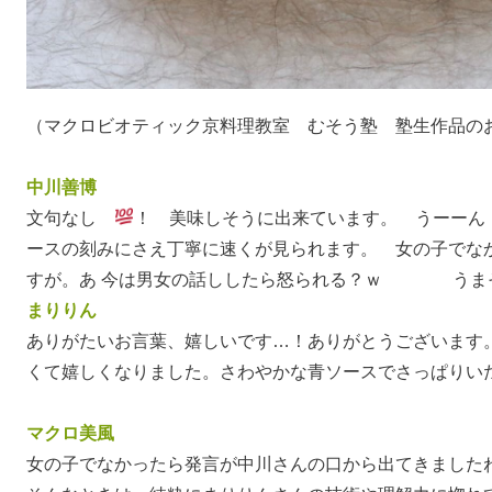
（マクロビオティック京料理教室 むそう塾 塾生作品の
中川善博
文句なし
！ 美味しそうに出来ています。 うーーん
ースの刻みにさえ丁寧に速くが見られます。 女の子でな
すが。あ 今は男女の話ししたら怒られる？ｗ う
まりりん
ありがたいお言葉、嬉しいです…！ありがとうございます
くて嬉しくなりました。さわやかな青ソースでさっぱりい
マクロ美風
女の子でなかったら発言が中川さんの口から出てきました