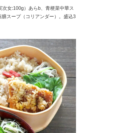
実次女:100g）あらb、青梗菜中華ス
薬膳スープ（コリアンダー）。盛込3