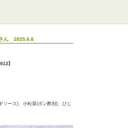
2025.6.6
13】
ギソース)、小松菜(ポン酢別)、ひじ