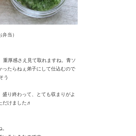
お弁当）
 重厚感さえ見て取れますね。青ソ
かったらねぇ弟子にして仕込むので
まそう
。盛り終わって、とても収まりがよ
ただけました♬
ね。