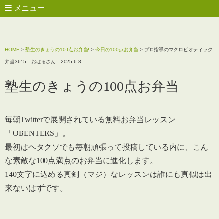
メニュー
HOME
>
塾生のきょうの100点お弁当!
>
今日の100点お弁当
>
プロ指導のマクロビオティック
弁当3615 おはるさん 2025.6.8
塾生のきょうの100点お弁当
毎朝Twitterで展開されている無料お弁当レッスン
「OBENTERS」。
最初はヘタクソでも毎朝頑張って投稿している内に、こん
な素敵な100点満点のお弁当に進化します。
140文字に込める真剣（マジ）なレッスンは誰にも真似は出
来ないはずです。