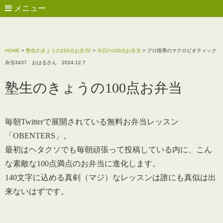
メニュー
HOME
>
塾生のきょうの100点お弁当!
>
今日の100点お弁当
>
プロ指導のマクロビオティック
弁当3437 おはるさん 2024.12.7
塾生のきょうの100点お弁当
毎朝Twitterで展開されている無料お弁当レッスン
「OBENTERS」。
最初はヘタクソでも毎朝頑張って投稿している内に、こん
な素敵な100点満点のお弁当に進化します。
140文字に込める真剣（マジ）なレッスンは誰にも真似は出
来ないはずです。